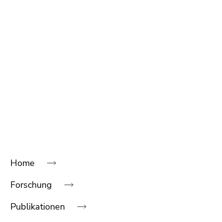
Home
Beginn
des
Forschung
Seitenbereichs:
Unternavigation:
Publikationen