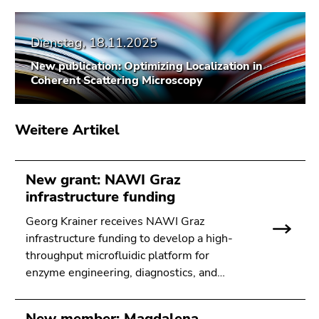
Seitenbereichs.
Zur
Übersicht
Dienstag, 18.11.2025
der
New publication: Optimizing Localization in
Seitenbereiche
Coherent Scattering Microscopy
Weitere Artikel
New grant: NAWI Graz
infrastructure funding
Georg Krainer receives NAWI Graz
infrastructure funding to develop a high-
throughput microfluidic platform for
enzyme engineering, diagnostics, and…
New member: Magdalena